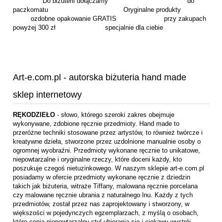
Do biżuterii dołączamy do
paczkomatu Oryginalne produkty
ozdobne opakowanie GRATIS przy zakupach
powyżej 300 zł specjalnie dla ciebie
Art-e.com.pl - autorska biżuteria hand made
sklep internetowy
RĘKODZIEŁO
- słowo, którego szeroki zakres obejmuje
wykonywane, zdobione ręcznie przedmioty. Hand made to
przeróżne techniki stosowane przez artystów, to również twórcze i
kreatywne dzieła, stworzone przez uzdolnione manualnie osoby o
ogromnej wyobraźni. Przedmioty wykonane ręcznie to unikatowe,
niepowtarzalne i oryginalne rzeczy, które doceni każdy, kto
poszukuje czegoś nietuzinkowego. W naszym sklepie art-e.com.pl
posiadamy w ofercie przedmioty wykonane ręcznie z dziedzin
takich jak biżuteria, witraże Tiffany, malowana ręcznie porcelana
czy malowane ręcznie ubrania z naturalnego lnu. Każdy z tych
przedmiotów, został przez nas zaprojektowany i stworzony, w
większości w pojedynczych egzemplarzach, z myślą o osobach,
które cenią niepowtarzalny styl ubierania się i ciekawy wystrój