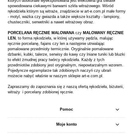
których doskonale wyeksponowana jest efektowna gra świateł
spowodowana ciekawymi barwami szkła witrażowego. Wśród
rękodzieła którym są witraże, znajdziecie w art-e.com.pl małe formy
- motyl, ważka czy gwiazda a także większe kształty - lampiony,
chusteczniki, serwetniki a nawet witrażowy obraz.
PORCELANA RĘCZNIE MALOWANA
czy
MALOWANY RĘCZNIE
LEN
, to forma rękodzieła, w której używamy pędzla, malując
ręcznie porcelanę, fajans czy len a następnie utrwalając
pomalowane przedmioty termicznie. Oryginalnie pomalowane
dzbanki, kubki, talerze, serwisy do kawy czy lniane tuniki lub bluzki
to efekt żmudnej pracy twórcy rękodzieła. Każdy z tych
przedmiotów zdobiony jest oryginalnym, niepowtarzalnym wzorem.
Pojedyncze egzemplarze tak zdobionych naczyń czy ubrań
możecie nabyć właśnie w naszym sklepie art-e.com.pl.
Zapraszamy do zapoznania się z naszą ofertą rękodzieła, biżuterii,
witraży i porcelany zdobionej ręcznie.
Pomoc
Moje konto