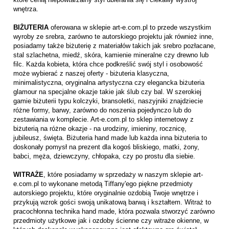
wnętrza.
BIŻUTERIA
oferowana w sklepie art-e.com.pl to przede wszystkim
wyroby ze srebra, zarówno te autorskiego projektu jak również inne,
posiadamy także biżuterię z materiałów takich jak srebro pozłacane,
stal szlachetna, miedź, skóra, kamienie mineralne czy drewno lub
filc. Każda kobieta, która chce podkreślić swój styl i osobowość
może wybierać z naszej oferty - biżuteria klasyczna,
minimalistyczna, oryginalna artystyczna czy elegancka biżuteria
glamour na specjalne okazje takie jak ślub czy bal. W szerokiej
gamie biżuterii typu kolczyki, bransoletki, naszyjniki znajdziecie
różne formy, barwy, zarówno do noszenia pojedynczo lub do
zestawiania w komplecie. Art-e.com.pl to sklep internetowy z
biżuterią na różne okazje - na urodziny, imieniny, rocznicę,
jubileusz, święta. Biżuteria hand made lub każda inna biżuteria to
doskonały pomysł na prezent dla kogoś bliskiego, matki, żony,
babci, męża, dziewczyny, chłopaka, czy po prostu dla siebie.
WITRAŻE
, które posiadamy w sprzedaży w naszym sklepie art-
e.com.pl to wykonane metodą Tiffany'ego piękne przedmioty
autorskiego projektu, które oryginalnie ozdobią Twoje wnętrze i
przykują wzrok gości swoją unikatową barwą i kształtem. Witraż to
pracochłonna technika hand made, która pozwala stworzyć zarówno
przedmioty użytkowe jak i ozdoby ścienne czy witraże okienne, w