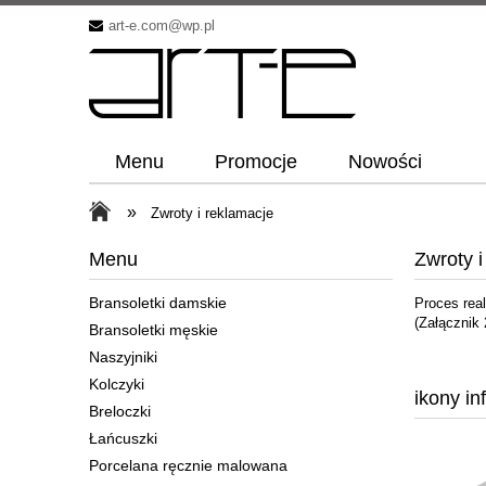
art-e.com@wp.pl
Menu
Promocje
Nowości
»
Zwroty i reklamacje
Menu
Zwroty i
Bransoletki damskie
Proces rea
(Załącznik
Bransoletki męskie
Naszyjniki
Kolczyki
ikony i
Breloczki
Łańcuszki
Porcelana ręcznie malowana