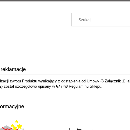
 reklamacje
lizacji zwrotu Produktu wynikający z odstąpienia od Umowy (8 Załącznik 1) j
 2) został szczegółowo opisany w
§7 i §8
Regulaminu Sklepu.
nformacyjne